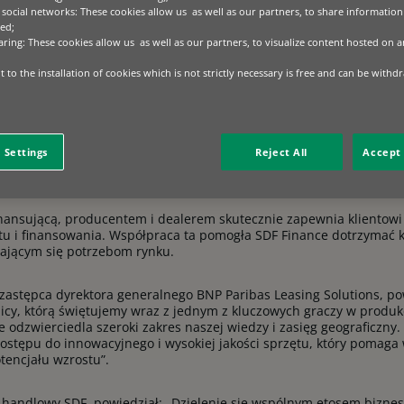
omową rocznicę, świętując 25-lecie ws
 social networks: These cookies allow us as well as our partners, to share information 
ed;
rstwo odegrało zasadniczą rolę w napę
aring: These cookies allow us as well as our partners, to visualize content hosted on an
 rolnego poprzez utworzenie Programu
 to the installation of cookies which is not strictly necessary is free and can be withd
98 roku.
e angażuje się w dostarczanie innowacyjnych rozwiązań i spójneg
otrzeby branży rolniczej. Zakres i zasięg geograficzny programu SD
 Settings
Reject All
Accept 
uje wsparcie sprzedaży i rozwiązania finansowe dostosowane do pro
inansującą, producentem i dealerem skutecznie zapewnia kliento
tu i finansowania. Współpraca ta pomogła SDF Finance dotrzymać 
ającym się potrzebom rynku.
zastępca dyrektora generalnego BNP Paribas Leasing Solutions, po
icy, którą świętujemy wraz z jednym z kluczowych graczy w produkc
 odzwierciedla szeroki zakres naszej wiedzy i zasięg geograficzny.
dostępu do innowacyjnego i wysokiej jakości sprzętu, który pomag
otencjału wzrostu”.
 handlowy SDF, powiedział: „Dzielenie się wspólnym etosem bizne