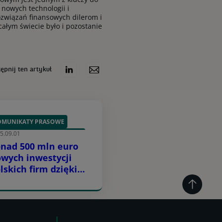
 nowych technologii i
związań finansowych dilerom i
ałym świecie było i pozostanie
ępnij ten artykuł
OMUNIKATY PRASOWE
5.09.01
OZWIĄZANIA DLA KLIENTÓW
nad 500 mln euro
wych inwestycji
lskich firm dzięki
edytowi EBI dla
P Paribas Leasing
rvices