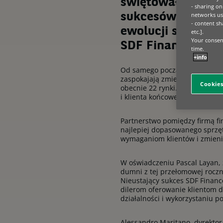
świętowały przeł
- sharing on
networks us
sukcesów. Partne
- content sh
ewolucji sektora
etc.].
Your consent
SDF Finance w 19
time.
+info
Od samego początku SDF Financ
zaspokajają zmieniające się p
Cookies
obecnie 22 rynki. Program ofer
i klienta końcowego.
Partnerstwo pomiędzy firmą f
najlepiej dopasowanego sprzę
wymaganiom klientów i zmieni
W oświadczeniu Pascal Layan, 
dumni z tej przełomowej roczn
Nieustający sukces SDF Finance
dilerom oferowanie klientom 
działalności i wykorzystaniu p
Alessandro Maritano, dyrektor