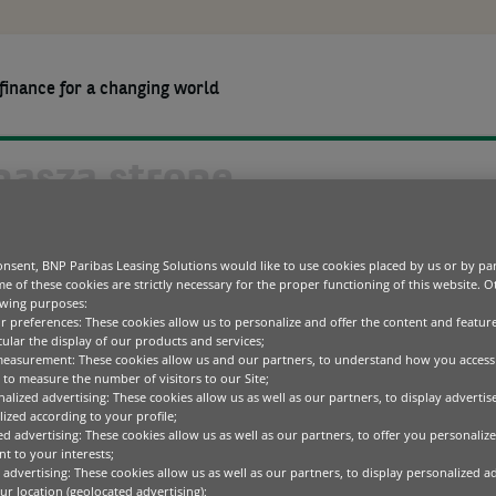
finance for a changing world
SOBY
O NAS
KARIERA
NS I SAME DEUTZ-FAHR (SDF) ŚWIĘTUJĄ 25 LAT WSPÓŁPRACY PEŁNEJ SUK
Rolnictwo
Rozwiązania dla Partnerów
O nas
Budown
Rozwiąz
BNP Par
Zielone technologie
Finansowanie stanów magazynowych
Zrównoważony rozwój
Opieka
Komuni
BAS LEASING SOLUTIO
nsent, BNP Paribas Leasing Solutions would like to use cookies placed by us or by par
IT i Telekomunikacja
Kodeks Postępowania
Sprzęt
e of these cookies are strictly necessary for the proper functioning of this website. 
Sprzęt biurowy
Specjal
owing purposes:
Transport
TZ-FAHR (SDF) ŚWIĘ
ur preferences: These cookies allow us to personalize and offer the content and feature
cular the display of our products and services;
measurement: These cookies allow us and our partners, to understand how you access
ÓŁPRACY PEŁNEJ SUK
to measure the number of visitors to our Site;
alized advertising: These cookies allow us as well as our partners, to display adverti
ized according to your profile;
ed advertising: These cookies allow us as well as our partners, to offer you personalize
t to your interests;
aribas Leasing Solutions i Same Deutz
 advertising: These cookies allow us as well as our partners, to display personalized a
r location (geolocated advertising);