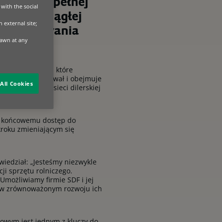
półpracy pełnej
with the social
dzaniu ciągłej
 external site;
 Finansowania
rawn at any
o finansowania, które
F Finance ewaluował i obejmuje
All Cookies
ducenta, jego sieci dilerskiej
wi końcowemu dostęp do
kroku zmieniającym się
wiedział: „Jesteśmy niezwykle
ji sprzętu rolniczego.
 Umożliwiamy firmie SDF i jej
a w zrównoważonym rozwoju ich
sowym jest jednym z kluczy do