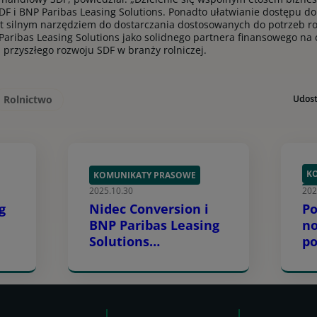
F i BNP Paribas Leasing Solutions. Ponadto ułatwianie dostępu do
t silnym narzędziem do dostarczania dostosowanych do potrzeb ro
Paribas Leasing Solutions jako solidnego partnera finansowego na c
 przyszłego rozwoju SDF w branży rolniczej.
Rolnictwo
Udost
K
KOMUNIKATY PRASOWE
2025.10.30
202
R
g
Nidec Conversion i
Po
BNP Paribas Leasing
no
Solutions
po
współpracują w celu
kr
przyspieszenia
BN
ie
wdrażania
Se
infrastruktury e-