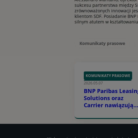
sukcesu partnerstwa między SD
zrównoważonych innowacji jes
klientom SDF. Posiadanie BNP 
silnym atutem w kształtowaniu
Komunikaty prasowe
KOMUNIKATY PRASOWE
2026.05.07
ZIELONE TECHNOLOGIE
BNP Paribas Leasin
Solutions oraz
Carrier nawiązują
strategiczną
współpracę
finansową w Europ