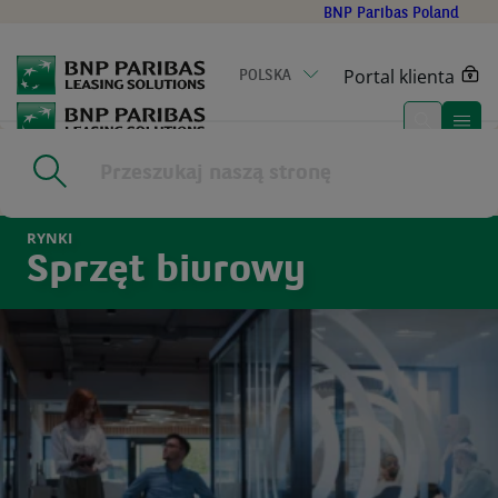
Go
BNP Paribas Poland
to
main
Portal klienta
POLSKA
content
Home
|
Rynki
|
Sprzęt biurowy
RYNKI
Sprzęt biurowy