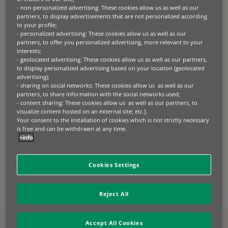
- non-personalized advertising: These cookies allow us as well as our
partners, to display advertisements that are not personalized according
to your profile;
Napędzaj swój biznes
- personalized advertising: These cookies allow us as well as our
partners, to offer you personalized advertising, more relevant to your
interests;
Producenci i dostawcy sprzętu
- geolocated advertising: These cookies allow us as well as our partners,
Uzyskaj fachową pomoc w ułatwieniu sprzedaży
to display personalized advertising based on your location (geolocated
produktów dzięki elastycznym opcjom
advertising);
finansowania i produktom opartym na
- sharing on social networks: These cookies allow us as well as our
użytkowaniu.
partners, to share information with the social networks used;
- content sharing: These cookies allow us as well as our partners, to
Przedsiębiorcy
visualize content hosted on an external site; etc.].
Modernizuj swój sprzęt i maszyny w inteligentny
Your consent to the installation of cookies which is not strictly necessary
sposób. Poznaj rozwiązania w zakresie
is free and can be withdrawn at any time.
finansowania i zarządzania flotą, które napędzą
+info
Twój rozwój.
Skontaktuj się z nami
Cookies Settings
Reject All
Accept All Cookies