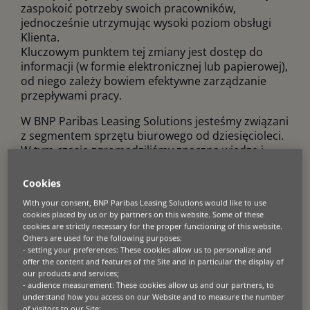
zaspokoić potrzeby swoich pracowników,
jednocześnie utrzymując wysoki poziom obsługi
Klienta.
Kluczowym punktem tej zmiany jest dostęp do
informacji (w formie elektronicznej lub papierowej),
od niego zależy bowiem efektywne zarządzanie
przepływami pracy.
W BNP Paribas Leasing Solutions jesteśmy związani
z segmentem sprzętu biurowego od dziesięcioleci.
W tym czasie zgromadziliśmy znaczną wiedzę i
zdobyliśmy duże doświadczenie, w szczególności w
zakresie rozwiązań dotyczących drukowania w
Cookies
chmurze i zarządzania dokumentami cyfrowymi.
With your consent, BNP Paribas Leasing Solutions would like to use
Współpracując ściśle z producentami sprzętu
cookies placed by us or by partners on this website. Some of these
biurowego i ich sieciami dealerskimi, umożliwiamy
cookies are strictly necessary for the proper functioning of this website.
Klientom dostęp do rozwiązań najbardziej
Others are used for the following purposes:
- setting your preferences: These cookies allow us to personalize and
odpowiednich dla ich przestrzeni roboczej.
offer the content and features of the Site and in particular the display of
our products and services;
- audience measurement: These cookies allow us and our partners, to
understand how you access on our Website and to measure the number
of visitors to our Site;