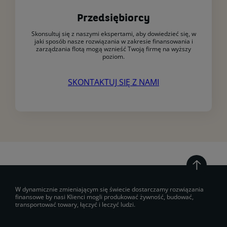
Przedsiębiorcy
Skonsultuj się z naszymi ekspertami, aby dowiedzieć się, w
jaki sposób nasze rozwiązania w zakresie finansowania i
zarządzania flotą mogą wznieść Twoją firmę na wyższy
poziom.
SKONTAKTUJ SIĘ Z NAMI
W dynamicznie zmieniającym się świecie dostarczamy rozwiązania
finansowe by nasi Klienci mogli produkować żywność, budować,
transportować towary, łączyć i leczyć ludzi.