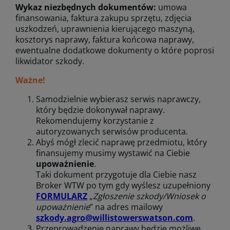
Wykaz niezbędnych dokumentów:
umowa
finansowania, faktura zakupu sprzętu, zdjęcia
uszkodzeń, uprawnienia kierującego maszyną,
kosztorys naprawy, faktura końcowa naprawy,
ewentualne dodatkowe dokumenty o które poprosi
likwidator szkody.
Ważne!
Samodzielnie wybierasz serwis naprawczy,
który będzie dokonywał naprawy.
Rekomendujemy korzystanie z
autoryzowanych serwisów producenta.
Abyś mógł zlecić naprawę przedmiotu, który
finansujemy musimy wystawić na Ciebie
upoważnienie
.
Taki dokument przygotuje dla Ciebie nasz
Broker WTW po tym gdy wyślesz uzupełniony
FORMULARZ
„
Zgłoszenie szkody/Wniosek o
upoważnienie
” na adres mailowy
szkody.agro@willistowerswatson.com
.
Przeprowadzenie naprawy będzie możliwe