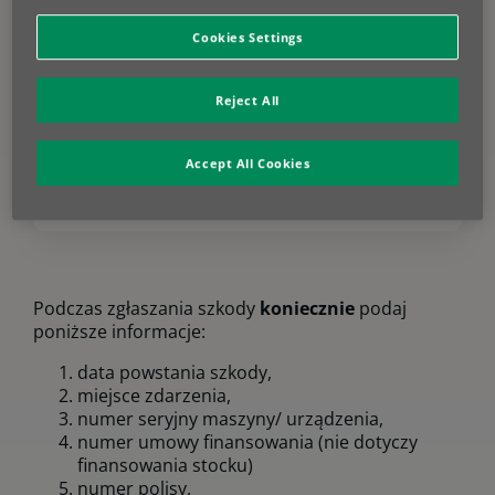
Cookies Settings
Reject All
Wypełnij
FORMULARZ
i prześlij na adres
szkody.korporacyjne@allianz.pl
.
Jeśli posiadasz zdjęcia uszkodzeń, również je
Accept All Cookies
załącz.
Podczas zgłaszania szkody
koniecznie
podaj
poniższe informacje:
data powstania szkody,
miejsce zdarzenia,
numer seryjny maszyny/ urządzenia,
numer umowy finansowania (nie dotyczy
finansowania stocku)
numer polisy,