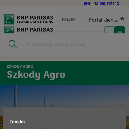
Go
BNP Paribas Poland
to
main
Portal klienta
POLSKA
content
Home
|
Kontakt
|
Strefa Obsługi Klienta
|
Likwidacja szkód i
ubezpieczenia
|
Szkody Agro
|
Szkody Agro ALLIANZ
SZKODY AGRO
Szkody Agro
Cookies