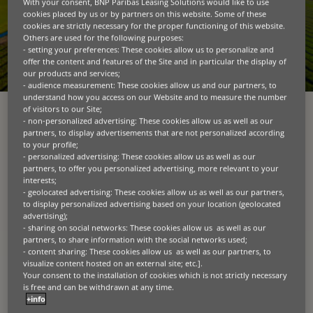
With your consent, BNP Paribas Leasing Solutions would like to use
cookies placed by us or by partners on this website. Some of these
cookies are strictly necessary for the proper functioning of this website.
Others are used for the following purposes:
- setting your preferences: These cookies allow us to personalize and
offer the content and features of the Site and in particular the display of
our products and services;
- audience measurement: These cookies allow us and our partners, to
understand how you access on our Website and to measure the number
of visitors to our Site;
- non-personalized advertising: These cookies allow us as well as our
LIKWIDACJA SZKÓD AGRO
W TU ALLIANZ
partners, to display advertisements that are not personalized according
to your profile;
Pamiętaj!
- personalized advertising: These cookies allow us as well as our
partners, to offer you personalized advertising, more relevant to your
interests;
Zgłoszenie szkody do Towarzystwa powinno
- geolocated advertising: These cookies allow us as well as our partners,
nastąpić niezwłocznie i nie później niż w
ciągu 3
to display personalized advertising based on your location (geolocated
dni od zdarzenia.
advertising);
- sharing on social networks: These cookies allow us as well as our
partners, to share information with the social networks used;
Jeśli posiadasz polisę w Allianz, szkodę możesz
- content sharing: These cookies allow us as well as our partners, to
zgłosić mailowo.
visualize content hosted on an external site; etc.].
Your consent to the installation of cookies which is not strictly necessary
is free and can be withdrawn at any time.
+info