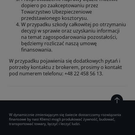
dopiero po zaakceptowaniu przez
Towarzystwo Ubezpieczeniowe
przedstawionego kosztorysu.
W przypadku szkody całkowitej po otrzymaniu
decyzji w sprawie oraz uzyskaniu informacji
na temat zagospodarowania pozostałości,
będziemy rozliczać naszą umowę
finansowania.
W przypadku pojawienia się dodatkowych pytań i
potrzeby kontaktu z brokerem, prosimy o kontakt
pod numerem telefonu: +48 22 458 56 13.
W dynamicznie zmieniającym się świecie dostarczamy rozwiązania
finansowe by nasi Klienci mogli produkować żywność, budować,
transportować towary, łączyć i leczyć ludzi.