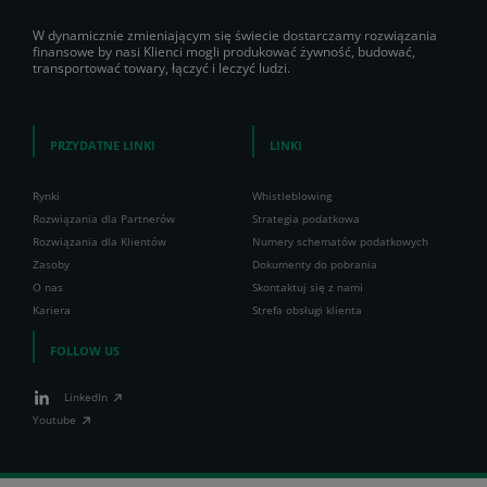
W dynamicznie zmieniającym się świecie dostarczamy rozwiązania
finansowe by nasi Klienci mogli produkować żywność, budować,
transportować towary, łączyć i leczyć ludzi.
PRZYDATNE LINKI
LINKI
Rynki
Whistleblowing
Rozwiązania dla Partnerów
Strategia podatkowa
Rozwiązania dla Klientów
Numery schematów podatkowych
Zasoby
Dokumenty do pobrania
O nas
Skontaktuj się z nami
Kariera
Strefa obsługi klienta
FOLLOW US
LinkedIn
Youtube