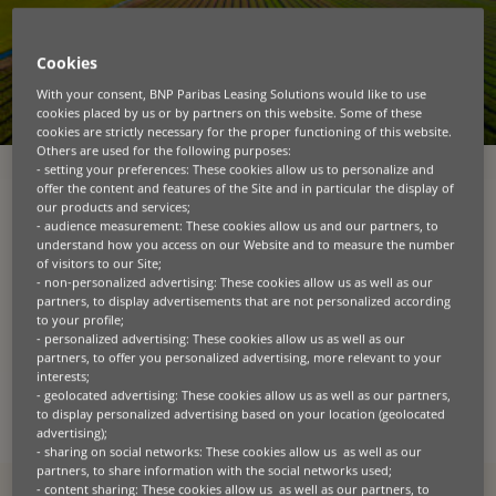
Cookies
With your consent, BNP Paribas Leasing Solutions would like to use
cookies placed by us or by partners on this website. Some of these
cookies are strictly necessary for the proper functioning of this website.
Others are used for the following purposes:
- setting your preferences: These cookies allow us to personalize and
offer the content and features of the Site and in particular the display of
LIKWIDACJA SZKÓD AGRO
W TU
our products and services;
- audience measurement: These cookies allow us and our partners, to
WARTA
understand how you access on our Website and to measure the number
of visitors to our Site;
Pamiętaj!
- non-personalized advertising: These cookies allow us as well as our
Zgłoszenie szkody do Towarzystwa powinno
partners, to display advertisements that are not personalized according
nastąpić niezwłocznie i nie później niż w
ciągu 3
to your profile;
- personalized advertising: These cookies allow us as well as our
dni od zdarzenia.
partners, to offer you personalized advertising, more relevant to your
interests;
Jeśli posiadasz polisę w Warcie, szkodę możesz
- geolocated advertising: These cookies allow us as well as our partners,
zgłosić korzystając z formularza online lub
to display personalized advertising based on your location (geolocated
telefonicznie.
advertising);
- sharing on social networks: These cookies allow us as well as our
partners, to share information with the social networks used;
- content sharing: These cookies allow us as well as our partners, to