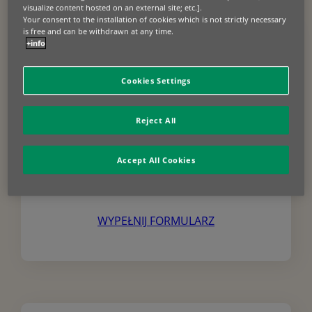
visualize content hosted on an external site; etc.].
Your consent to the installation of cookies which is not strictly necessary
is free and can be withdrawn at any time.
+info
Cookies Settings
Reject All
FORMULARZ ONLINE
Accept All Cookies
Numer szkody otrzymasz po tym jak uzupełnisz i wyślesz
formularz do Warta. Ubezpieczyciel skontaktuje się z Tobą
telefonicznie lub mailowo i razem ustalicie dalsze kroki.
WYPEŁNIJ FORMULARZ