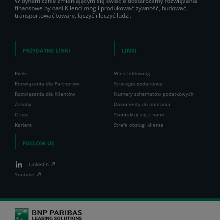
W dynamicznie zmieniającym się świecie dostarczamy rozwiązania
finansowe by nasi Klienci mogli produkować żywność, budować,
transportować towary, łączyć i leczyć ludzi.
PRZYDATNE LINKI
LINKI
Rynki
Whistleblowing
Rozwiązania dla Partnerów
Strategia podatkowa
Rozwiązania dla Klientów
Numery schematów podatkowych
Zasoby
Dokumenty do pobrania
O nas
Skontaktuj się z nami
Kariera
Strefa obsługi klienta
FOLLOW US
LinkedIn
Youtube