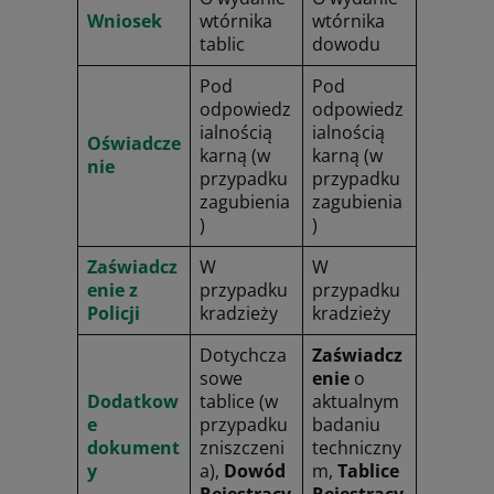
Wniosek
wtórnika
wtórnika
tablic
dowodu
Pod
Pod
odpowiedz
odpowiedz
ialnością
ialnością
Oświadcze
karną (w
karną (w
nie
przypadku
przypadku
zagubienia
zagubienia
)
)
Zaświadcz
W
W
enie z
przypadku
przypadku
Policji
kradzieży
kradzieży
Dotychcza
Zaświadcz
sowe
enie
o
Dodatkow
tablice (w
aktualnym
e
przypadku
badaniu
dokument
zniszczeni
techniczny
y
a),
Dowód
m,
Tablice
Rejestracy
Rejestracy