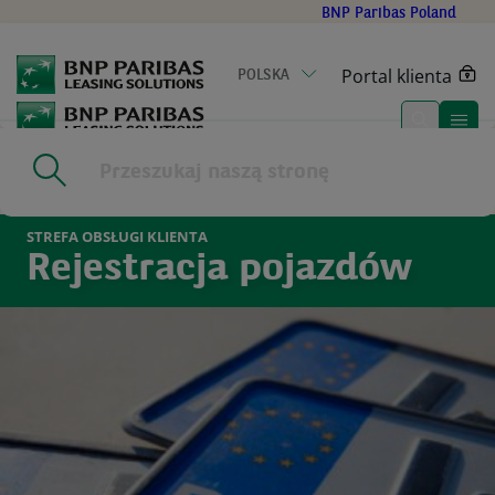
Go
BNP Paribas Poland
to
main
Portal klienta
POLSKA
content
Home
|
Kontakt
|
Strefa Obsługi Klienta
|
Rejestracja pojazdów 2
STREFA OBSŁUGI KLIENTA
Rejestracja pojazdów