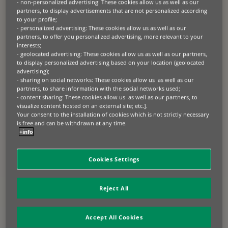
- non-personalized advertising: These cookies allow us as well as our
partners, to display advertisements that are not personalized according
W Urzędzie Miasta/Starostwie Powiatowym należy
to your profile;
złożyć:
- personalized advertising: These cookies allow us as well as our
partners, to offer you personalized advertising, more relevant to your
Wniosek o rejestrację dostępny w Urzędzie
interests;
Dowód własności pojazdu np. faktura
- geolocated advertising: These cookies allow us as well as our partners,
to display personalized advertising based on your location (geolocated
(oryginał)
advertising);
Wyciąg ze świadectwa homologacji (jeżeli są
- sharing on social networks: These cookies allow us as well as our
wymagane)
partners, to share information with the social networks used;
Zaświadczenie o pozytywnym badaniu
- content sharing: These cookies allow us as well as our partners, to
visualize content hosted on an external site; etc.].
technicznym (dotyczy pojazdów, dla których
Your consent to the installation of cookies which is not strictly necessary
jest wymagane)
is free and can be withdrawn at any time.
Dowód rejestracyjny i tablice rejestracyjne,
+info
jeśli pojazd był już zarejestrowany.
Aktualna polisa OC – należy ją okazać przy
Cookies Settings
odbiorze dowodu rejestracyjnego.
Dowód tożsamości: dowód osobisty lub
paszport.
Reject All
Dokumenty celne/akcyzowe (dotyczy
pojazdów sprowadzonych z zagranicy (UE i
spoza UE)).
Accept All Cookies