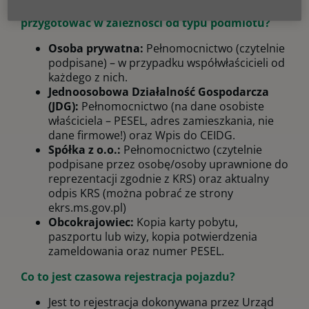
Jakie dodatkowe dokumenty muszę
przygotować w zależności od typu podmiotu?
Osoba prywatna:
Pełnomocnictwo (czytelnie
podpisane) – w przypadku współwłaścicieli od
każdego z nich.
Jednoosobowa Działalność Gospodarcza
(JDG):
Pełnomocnictwo (na dane osobiste
właściciela – PESEL, adres zamieszkania, nie
dane firmowe!) oraz Wpis do CEIDG.
Spółka z o.o.:
Pełnomocnictwo (czytelnie
podpisane przez osobę/osoby uprawnione do
reprezentacji zgodnie z KRS) oraz aktualny
odpis KRS (można pobrać ze strony
ekrs.ms.gov.pl)
Obcokrajowiec:
Kopia karty pobytu,
paszportu lub wizy, kopia potwierdzenia
zameldowania oraz numer PESEL.
Co to jest czasowa rejestracja pojazdu?
Jest to rejestracja dokonywana przez Urząd