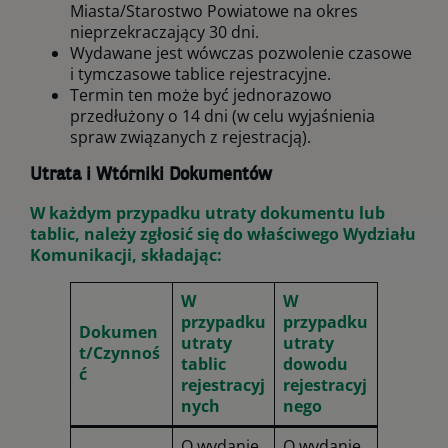
Miasta/Starostwo Powiatowe na okres
nieprzekraczający 30 dni.
Wydawane jest wówczas pozwolenie czasowe
i tymczasowe tablice rejestracyjne.
Termin ten może być jednorazowo
przedłużony o 14 dni (w celu wyjaśnienia
spraw związanych z rejestracją).
Utrata i Wtórniki Dokumentów
W każdym przypadku utraty dokumentu lub
tablic, należy zgłosić się do właściwego Wydziału
Komunikacji, składając:
W
W
przypadku
przypadku
Dokumen
utraty
utraty
t/Czynnoś
tablic
dowodu
ć
rejestracyj
rejestracyj
nych
nego
O wydanie
O wydanie