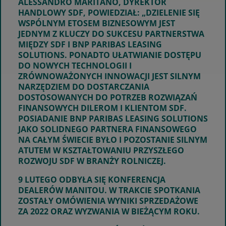
ALESSANDRO MARITANO, DYREKTOR
HANDLOWY SDF, POWIEDZIAŁ: „DZIELENIE SIĘ
WSPÓLNYM ETOSEM BIZNESOWYM JEST
JEDNYM Z KLUCZY DO SUKCESU PARTNERSTWA
MIĘDZY SDF I BNP PARIBAS LEASING
SOLUTIONS. PONADTO UŁATWIANIE DOSTĘPU
DO NOWYCH TECHNOLOGII I
ZRÓWNOWAŻONYCH INNOWACJI JEST SILNYM
NARZĘDZIEM DO DOSTARCZANIA
DOSTOSOWANYCH DO POTRZEB ROZWIĄZAŃ
FINANSOWYCH DILEROM I KLIENTOM SDF.
POSIADANIE BNP PARIBAS LEASING SOLUTIONS
JAKO SOLIDNEGO PARTNERA FINANSOWEGO
NA CAŁYM ŚWIECIE BYŁO I POZOSTANIE SILNYM
ATUTEM W KSZTAŁTOWANIU PRZYSZŁEGO
ROZWOJU SDF W BRANŻY ROLNICZEJ.
9 LUTEGO ODBYŁA SIĘ KONFERENCJA
DEALERÓW MANITOU. W TRAKCIE SPOTKANIA
ZOSTAŁY OMÓWIENIA WYNIKI SPRZEDAŻOWE
ZA 2022 ORAZ WYZWANIA W BIEŻĄCYM ROKU.