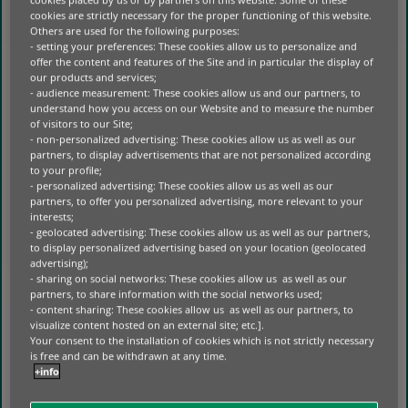
POPRZEZ UTWORZENIE PROGRAMU
cookies are strictly necessary for the proper functioning of this website.
FINANSOWANIA SDF FINANCE W 1998
Others are used for the following purposes:
- setting your preferences: These cookies allow us to personalize and
ROKU.
offer the content and features of the Site and in particular the display of
our products and services;
OD SAMEGO POCZĄTKU SDF FINANCE
- audience measurement: These cookies allow us and our partners, to
ANGAŻUJE SIĘ W DOSTARCZANIE
understand how you access on our Website and to measure the number
INNOWACYJNYCH ROZWIĄZAŃ I SPÓJNEGO
of visitors to our Site;
- non-personalized advertising: These cookies allow us as well as our
FINANSOWANIA, KTÓRE ZASPOKAJAJĄ
partners, to display advertisements that are not personalized according
ZMIENIAJĄCE SIĘ POTRZEBY BRANŻY
to your profile;
ROLNICZEJ. ZAKRES I ZASIĘG GEOGRAFICZNY
- personalized advertising: These cookies allow us as well as our
PROGRAMU SDF FINANCE EWALUOWAŁ I
partners, to offer you personalized advertising, more relevant to your
interests;
OBEJMUJE OBECNIE 22 RYNKI. PROGRAM
- geolocated advertising: These cookies allow us as well as our partners,
OFERUJE WSPARCIE SPRZEDAŻY I ROZWIĄZANIA
to display personalized advertising based on your location (geolocated
FINANSOWE DOSTOSOWANE DO PRODUCENTA,
advertising);
JEGO SIECI DILERSKIEJ I KLIENTA KOŃCOWEGO.
- sharing on social networks: These cookies allow us as well as our
partners, to share information with the social networks used;
PARTNERSTWO POMIĘDZY FIRMĄ
- content sharing: These cookies allow us as well as our partners, to
visualize content hosted on an external site; etc.].
FINANSUJĄCĄ, PRODUCENTEM I DEALEREM
Your consent to the installation of cookies which is not strictly necessary
SKUTECZNIE ZAPEWNIA KLIENTOWI
is free and can be withdrawn at any time.
KOŃCOWEMU DOSTĘP DO NAJLEPIEJ
+info
DOPASOWANEGO SPRZĘTU I FINANSOWANIA.