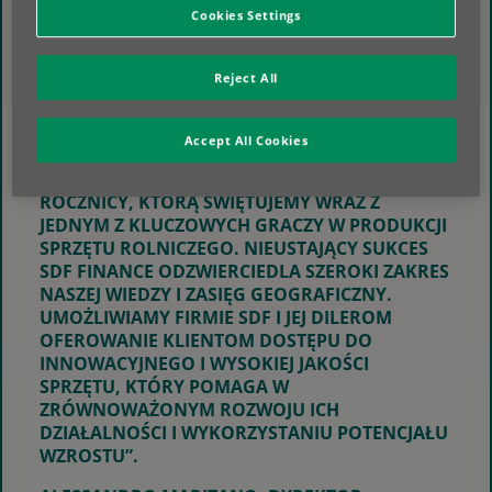
WSPÓŁPRACA TA POMOGŁA SDF FINANCE
Cookies Settings
DOTRZYMAĆ KROKU ZMIENIAJĄCYM SIĘ
WYMAGANIOM KLIENTÓW I ZMIENIAJĄCYM SIĘ
POTRZEBOM RYNKU.
Reject All
W OŚWIADCZENIU PASCAL LAYAN, ZASTĘPCA
DYREKTORA GENERALNEGO BNP PARIBAS
Accept All Cookies
LEASING SOLUTIONS, POWIEDZIAŁ: „JESTEŚMY
NIEZWYKLE DUMNI Z TEJ PRZEŁOMOWEJ
ROCZNICY, KTÓRĄ ŚWIĘTUJEMY WRAZ Z
JEDNYM Z KLUCZOWYCH GRACZY W PRODUKCJI
SPRZĘTU ROLNICZEGO. NIEUSTAJĄCY SUKCES
SDF FINANCE ODZWIERCIEDLA SZEROKI ZAKRES
NASZEJ WIEDZY I ZASIĘG GEOGRAFICZNY.
UMOŻLIWIAMY FIRMIE SDF I JEJ DILEROM
OFEROWANIE KLIENTOM DOSTĘPU DO
INNOWACYJNEGO I WYSOKIEJ JAKOŚCI
SPRZĘTU, KTÓRY POMAGA W
ZRÓWNOWAŻONYM ROZWOJU ICH
DZIAŁALNOŚCI I WYKORZYSTANIU POTENCJAŁU
WZROSTU”.