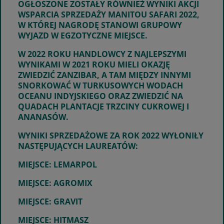
OGŁOSZONE ZOSTAŁY RÓWNIEŻ WYNIKI AKCJI
WSPARCIA SPRZEDAŻY MANITOU SAFARI 2022,
W KTÓREJ NAGRODĘ STANOWI GRUPOWY
WYJAZD W EGZOTYCZNE MIEJSCE.
W 2022 ROKU HANDLOWCY Z NAJLEPSZYMI
WYNIKAMI W 2021 ROKU MIELI OKAZJĘ
ZWIEDZIĆ ZANZIBAR, A TAM MIĘDZY INNYMI
SNORKOWAĆ W TURKUSOWYCH WODACH
OCEANU INDYJSKIEGO ORAZ ZWIEDZIĆ NA
QUADACH PLANTACJE TRZCINY CUKROWEJ I
ANANASÓW.
WYNIKI SPRZEDAŻOWE ZA ROK 2022 WYŁONIŁY
NASTĘPUJĄCYCH LAUREATÓW:
MIEJSCE: LEMARPOL
MIEJSCE: AGROMIX
MIEJSCE: GRAVIT
MIEJSCE: HITMASZ