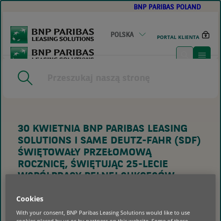
BNP PARIBAS POLAND
GO
TO
MAIN
CONTENT
POLSKA
PORTAL KLIENTA
HOME
|
BNP PARIBAS LEASING SOLUTIONS I SAME DEUTZ-
FAHR (SDF) ŚWIĘTUJĄ 25 LAT WSPÓŁPRACY PEŁNEJ
SUKCESÓW
30 KWIETNIA BNP PARIBAS LEASING
SOLUTIONS I SAME DEUTZ-FAHR (SDF)
ŚWIĘTOWAŁY PRZEŁOMOWĄ
ROCZNICĘ, ŚWIĘTUJĄC 25-LECIE
WSPÓŁPRACY PEŁNEJ SUKCESÓW.
PARTNERSTWO ODEGRAŁO
Cookies
ZASADNICZĄ ROLĘ W NAPĘDZANIU
CIĄGŁEJ EWOLUCJI SEKTORA ROLNEGO
With your consent, BNP Paribas Leasing Solutions would like to use
cookies placed by us or by partners on this website. Some of these